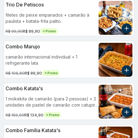
Trio De Petiscos
filetes de peixe empanados + camarão à
paulista + batata-frita palito.
R$ 99,90
R$ 89,90
Promo
Combo Marujo
camarão internacional individual + 1
refrigerante lata
R$ 108,80
R$ 89,90
Promo
Combo Katata's
1 mokekita de camarão (para 2 pessoas) + 2
unidades de pastel de camarão com catupiry
+ 1 refrigerante 600ml.
R$ 159,90
R$ 134,90
Promo
Combo Família Katata's