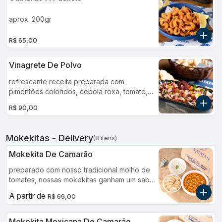
aprox. 200gr
R$ 65,00
Vinagrete De Polvo
refrescante receita preparada com
pimentões coloridos, cebola roxa, tomate,
tempero verde e azeite extra virgem uma
R$ 90,00
harmonia refrescante de sabores e texturas,
ideal para uma experiência gastronômica
única. escolha entre cesta de pães ou
Mokekitas - Delivery
(8 itens)
torradas para acompanhar.
Mokekita De Camarão
preparado com nosso tradicional molho de
tomates, nossas mokekitas ganham um sabor
todo especial.
A partir de
R$ 69,00
Mokekita Mexicana De Camarão