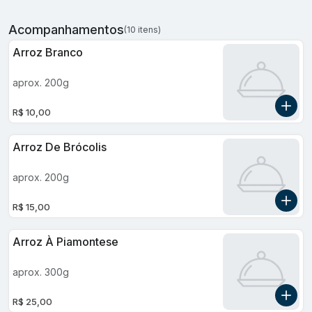
envoltos em um molho branco de manteiga
de ervas e catupiry. o toque final fica por
Acompanhamentos
(10 itens)
conta do gratinado com queijo mussarela e
uma generosa cobertura de batata palha
Arroz Branco
caseira, proporcionando uma experiência
gastronômica única e inesquecível.
aprox. 200g
R$ 10,00
Arroz De Brócolis
aprox. 200g
R$ 15,00
Arroz À Piamontese
aprox. 300g
R$ 25,00