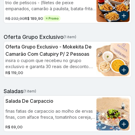
trio de petiscos - (filetes de peixe
empanados, camarão à paulista, batata-frita
palito) + 1 mokekita de camarão (para 2
R$ 232,90
R$ 189,90
Promo
pessoas) + 1 refrigerante coca-cola 1,5l.
Oferta Grupo Exclusivo
(1 item)
Oferta Grupo Exclusivo - Mokekita De
Camarão Com Catupiry P/ 2 Pessoas
insira o cupom que recebeu no grupo
exclusivo e garanta 30 reais de desconto.
obs: digite o cupom na aba pagamentos
R$ 119,00
antes de concluir seu pedido para liberar o
desconto. aproveite!
Saladas
(1 item)
Salada De Carpaccio
finas fatias de carpaccio ao molho de ervas
finas, com alface fresca, tomatinhos cereja,
alcaparras e croutons. escolha entre
R$ 69,00
parmesão ou gorgonzola para finalizar.