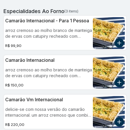
Especialidades Ao Forno
(3 itens)
Camarão Internacional - Para 1 Pessoa
arroz cremoso ao molho branco de manteiga
de ervas com catupiry recheado com
camarões, champignon e palmito. gratinado
R$ 99,90
com queijo mussarela e finalizado com
batata-palha caseira.
Camarão Internacional
arroz cremoso ao molho branco de manteiga
de ervas com catupiry recheado com
camarões, champignon e palmito. gratinado
R$ 150,00
com queijo mussarela e finalizado com
batata-palha caseira (serve 2-3 pessoas)
Camarão Vm Internacional
delicie-se com nossa versão do camarão
internacional. um arroz cremoso que combina
a suculência do camarão, a textura dos
R$ 220,00
champignons e o sabor delicado do palmito,