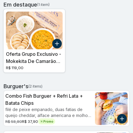
Em destaque
(1 item)
Oferta Grupo Exclusivo -
Mokekita De Camarão
Com Catupiry P/ 2
R$ 119,00
Pessoas
Burguer's
(2 itens)
Combo Fish Burguer + Refri Lata +
Batata Chips
filé de peixe empanado, duas fatias de
queijo cheddar, alface americana e molho
tártaro no pão brioche artesanal. acompanha
R$ 58,80
R$ 37,90
Promo
batata chips c/ maionese da casa e 1