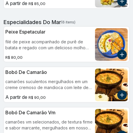
A partir de
R$ 85,00
Especialidades Do Mar
(6 itens)
Peixe Espetacular
filé de peixe acompanhado de purê de
batata e regado com um delicioso molho
cítrico de laranja, equilibrando doçura e
R$ 80,00
acidez. finalizado com amêndoas tostadas.
este prato é feito para encantar.
Bobó De Camarão
camarões suculentos mergulhados em um
creme cremoso de mandioca com leite de
coco e temperos frescos, resultando em um
A partir de
R$ 90,00
bobó equilibrado e marcante no paladar.
acompanha arroz branco e batata palha
caseira.
Bobó De Camarão Vm
camarões vm selecionados, de textura firme
e sabor marcante, mergulhados em nosso