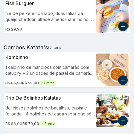
refrigerante lata.
Fish Burguer
filé de peixe empanado, duas fatias de
queijo cheddar, alface americana e molho
tártaro no pão brioche artesanal.
R$ 29,90
Combos Katata's
(6 itens)
Kombinho
1 caldinho de mandioca com camarão com
catupiry + 2 unidades de pastel de camarão
com catupiry + 1 refrigerante lata
R$ 85,90
R$ 59,90
Promo
Trio De Bolinhos Katatas
deliciosos bolinhos de bacalhau, cupim e
feijoada - 4 bolinhos de cada sabor que só o
katatas pode te entregar! - 12 unidades.
R$ 88,00
R$ 79,90
Promo