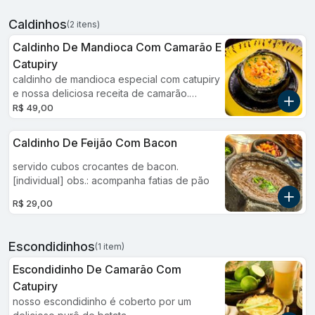
Caldinhos
(2 itens)
Caldinho De Mandioca Com Camarão E
Catupiry
caldinho de mandioca especial com catupiry
e nossa deliciosa receita de camarão.
(individual) obs.: acompanha fatias de pão.
R$ 49,00
Caldinho De Feijão Com Bacon
servido cubos crocantes de bacon.
[individual] obs.: acompanha fatias de pão
R$ 29,00
Escondidinhos
(1 item)
Escondidinho De Camarão Com
Catupiry
nosso escondidinho é coberto por um