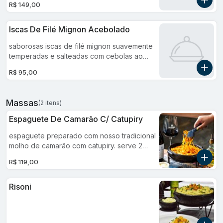
R$ 149,00
Iscas De Filé Mignon Acebolado
saborosas iscas de filé mignon suavemente
temperadas e salteadas com cebolas ao
ponto certo de doçura e maciez. acompanha
R$ 95,00
batata frita, farofa e um delicioso vinagrete.
Massas
(2 itens)
Espaguete De Camarão C/ Catupiry
espaguete preparado com nosso tradicional
molho de camarão com catupiry. serve 2
pessoas.
R$ 119,00
Risoni