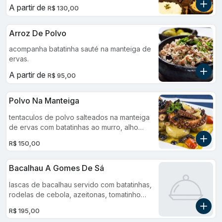
tradicional creme de mandioca com leite de
A partir de
R$ 130,00
coco e finalização aromática. cremoso,
elegante e memorável. acompanha arroz
branco e batata palha caseira.
Arroz De Polvo
acompanha batatinha sauté na manteiga de
ervas.
A partir de
R$ 95,00
Polvo Na Manteiga
tentaculos de polvo salteados na manteiga
de ervas com batatinhas ao murro, alho
confitado e tomatinhos cereja.
R$ 150,00
Bacalhau A Gomes De Sá
lascas de bacalhau servido com batatinhas,
rodelas de cebola, azeitonas, tomatinho
cereja, palmito e ovos cozidos. acompanha
R$ 195,00
arroz branco. serve 2 pessoas