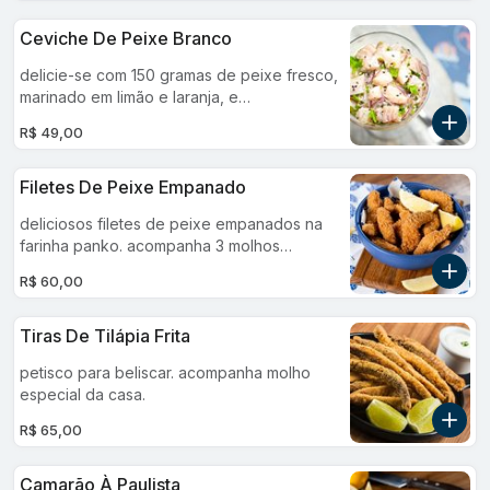
finalizado com um toque de gergelim.
Ceviche De Peixe Branco
delicie-se com 150 gramas de peixe fresco,
marinado em limão e laranja, e
cuidadosamente temperado com finas fatias
R$ 49,00
de cebola roxa, coentro, sal e azeite.
finalizado com um toque de gergelim.
Filetes De Peixe Empanado
deliciosos filetes de peixe empanados na
farinha panko. acompanha 3 molhos
especiais. aprox. 200gr
R$ 60,00
Tiras De Tilápia Frita
petisco para beliscar. acompanha molho
especial da casa.
R$ 65,00
Camarão À Paulista