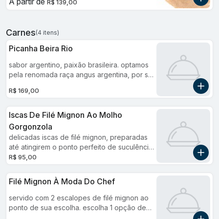
A partir de
R$ 139,00
Carnes
(4 itens)
Picanha Beira Rio
sabor argentino, paixão brasileira. optamos
pela renomada raça angus argentina, por sua
suculência e sabor inconfundíveis.
R$ 169,00
acompanha arroz branco, batata-frita, farofa
e vinagrete. 300g in natura
Iscas De Filé Mignon Ao Molho
Gorgonzola
delicadas iscas de filé mignon, preparadas
até atingirem o ponto perfeito de suculência,
banhadas em um cremoso e aromático molho
R$ 95,00
de gorgonzola. este prato é servido com
uma cesta de torradas crocantes, ideal para
Filé Mignon À Moda Do Chef
mergulhar no molho e saborear até a última
gota.
servido com 2 escalopes de filé mignon ao
ponto de sua escolha. escolha 1 opção de
molho e 2 acompanhamentos