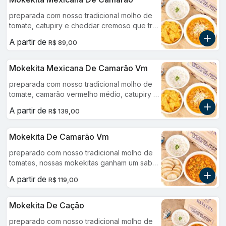
preparada com nosso tradicional molho de
tomate, catupiry e cheddar cremoso que traz
ainda mais textura ao prato. os pimentões
A partir de
R$ 89,00
coloridos completam a receita com frescor e
personalidade. ao final do paladar, um toque
levemente apimentado da nossa pimenta da
Mokekita Mexicana De Camarão Vm
casa, equilibrando toda a cremosidade.
preparada com nosso tradicional molho de
acompanha doritos e arroz branco.
tomate, camarão vermelho médio, catupiry e
cheddar cremoso que traz ainda mais textura
A partir de
R$ 139,00
ao prato. os pimentões coloridos completam
a receita com frescor e personalidade. ao
final do paladar, um toque levemente
Mokekita De Camarão Vm
apimentado da nossa pimenta da casa,
preparado com nosso tradicional molho de
equilibrando toda a cremosidade.
tomates, nossas mokekitas ganham um sabor
acompanha doritos e arroz branco.
todo especial.
A partir de
R$ 119,00
Mokekita De Cação
preparado com nosso tradicional molho de