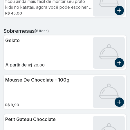
ficou ainda mais fácil de montar seu prato
kids no katatas. agora você pode escolher 2
opções para acompanhar sua opção
R$ 45,00
principal. obs: produto exclusivo para
compra online.
Sobremesas
(6 itens)
Gelato
A partir de
R$ 20,00
Mousse De Chocolate - 100g
R$ 9,90
Petit Gateau Chocolate