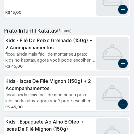
R$ 15,00
Prato Infantil Katatas
(3 itens)
Kids - Filé De Peixe Grelhado (150g) +
2 Acompanhamentos
ficou ainda mais fácil de montar seu prato
kids no katatas. agora você pode escolher 2
opções para acompanhar sua opção
R$ 45,00
principal. obs: produto exclusivo para
compra online.
Kids - Iscas De Filé Mignon (150g) + 2
Acompanhamentos
ficou ainda mais fácil de montar seu prato
kids no katatas. agora você pode escolher 2
opções para acompanhar sua opção
R$ 45,00
principal. obs: produto exclusivo para
compra online.
Kids - Espaguete Ao Alho E Oleo +
Iscas De Filé Mignon (150g)